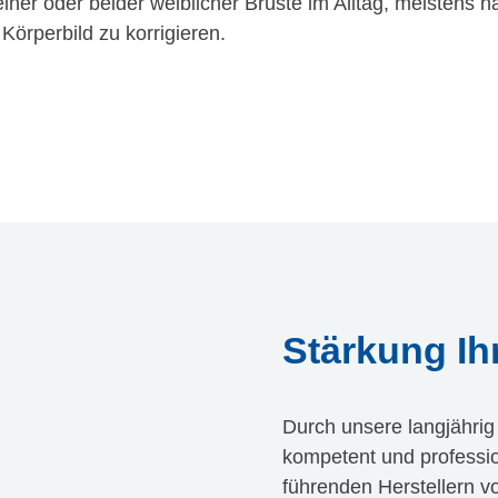
ner oder beider weiblicher Brüste im Alltag, meistens n
örperbild zu korrigieren.
Stärkung Ih
Durch unsere langjährig
kompetent und professio
führenden Herstellern 