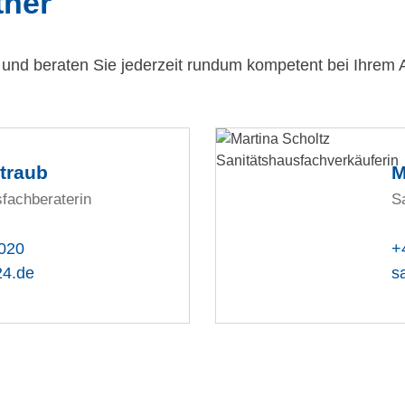
tner
a und beraten Sie jederzeit rundum kompetent bei Ihrem 
Straub
M
fachberaterin
S
020
+
24.de
s