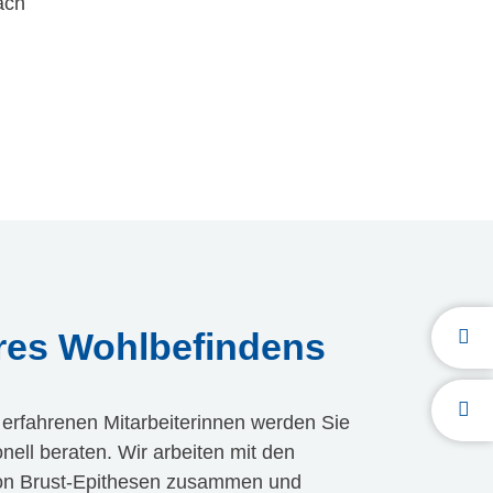
ach
res Wohlbefindens
+49 
info
 erfahrenen Mitarbeiterinnen werden Sie
nell beraten. Wir arbeiten mit den
von Brust-Epithesen zusammen und