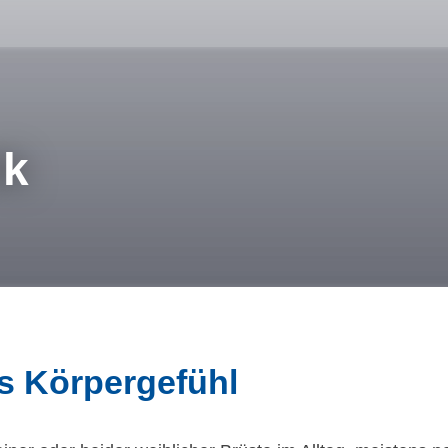
ik
es Körpergefühl