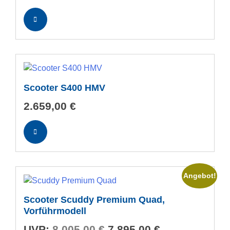
Scooter S400 HMV
2.659,00
€
Angebot!
Scooter Scuddy Premium Quad,
Vorführmodell
Ursprünglicher
Aktueller
UVP:
8.005,00
€
7.895,00
€