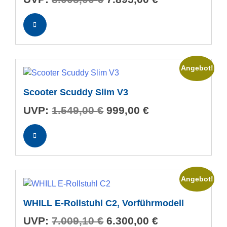
Preis
Preis
war:
ist:
8.005,00 €
7.895,00 €.
Angebot!
Scooter Scuddy Slim V3
Ursprünglicher
Aktueller
UVP:
1.549,00
€
999,00
€
Preis
Preis
war:
ist:
1.549,00 €
999,00 €.
Angebot!
WHILL E-Rollstuhl C2, Vorführmodell
Ursprünglicher
Aktueller
UVP:
7.009,10
€
6.300,00
€