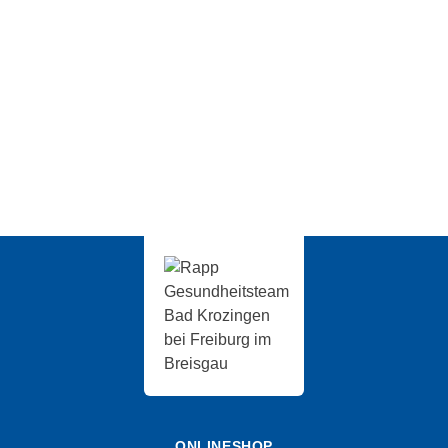
WHILL Scooter R
3.900,00
€
ONLINESHOP